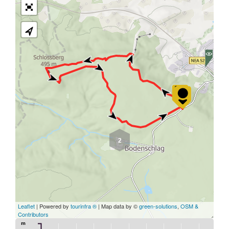
2
Leaflet
| Powered by
tourinfra ®
| Map data by ©
green-solutions
,
OSM &
Contributors
m