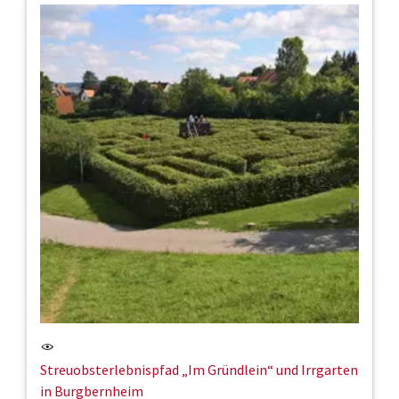
Streuobsterlebnispfad „Im Gründlein“ und Irrgarten
in Burgbernheim