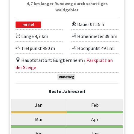
4,7 km langer Rundweg durch schattiges
Waldgebiet
Dauer 01:15 h
mittel
Länge 4,7 km
Höhenmeter 39 hm
Tiefpunkt 480 m
Hochpunkt 491 m
Hauptstartort: Burgbernheim /
Parkplatz an
der Steige
Rundweg
Beste Jahreszeit
Jan
Feb
Mär
Apr
Mai
Jun