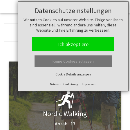
Datenschutzeinstellungen
Wir nutzen Cookies auf unserer Website. Einige von ihnen
sind essenziell, während andere uns helfen, diese
Website und Ihre Erfahrung zu verbessern.
Wählen Sie Ihre Sportart
Ich akzeptiere
Sommer
Keine Cookies zulassen
Cookie Details anzeigen
Datenschutzerklärung
Impressum
Nordic Walking
Anzahl: 13