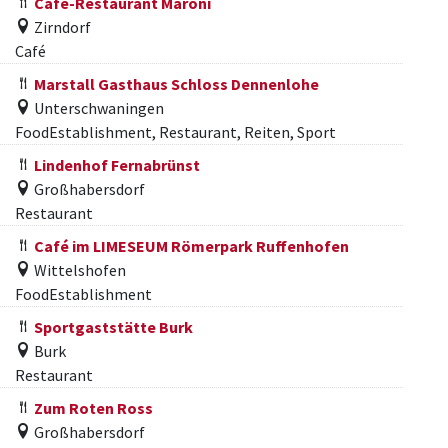
Café-Restaurant Maroni
Zirndorf
Café
Marstall Gasthaus Schloss Dennenlohe
Unterschwaningen
FoodEstablishment, Restaurant, Reiten, Sport
Lindenhof Fernabrünst
Großhabersdorf
Restaurant
Café im LIMESEUM Römerpark Ruffenhofen
Wittelshofen
FoodEstablishment
Sportgaststätte Burk
Burk
Restaurant
Zum Roten Ross
Großhabersdorf