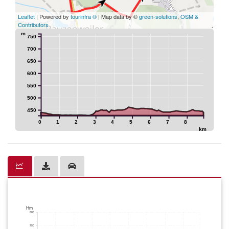
Leaflet
| Powered by
tourinfra ®
| Map data by ©
green-solutions
,
OSM &
Contributors
m
750
700
650
600
550
500
450
0
1
2
3
4
5
6
7
8
km