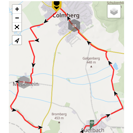
+
−
10
2