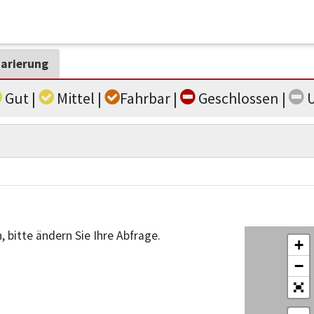
arierung
Gut |
Mittel |
Fahrbar |
Geschlossen |
U
, bitte ändern Sie Ihre Abfrage.
+
−