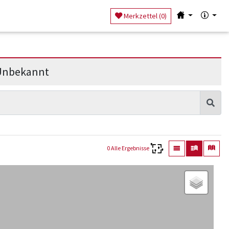
Merkzettel (
0
)
nbekannt
0 Alle Ergebnisse