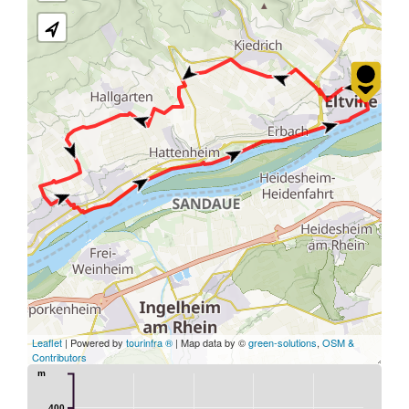
Leaflet
| Powered by
tourinfra ®
| Map data by ©
green-solutions
,
OSM &
Contributors
m
400