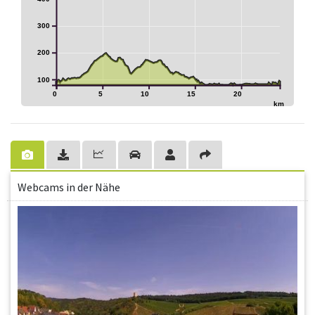
300
200
100
0
5
10
15
20
km
Webcams in der Nähe