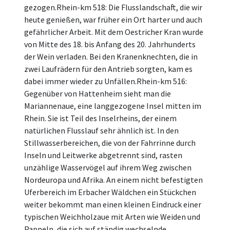
gezogen.Rhein-km 518: Die Flusslandschaft, die wir
heute genießen, war früher ein Ort harter und auch
gefährlicher Arbeit. Mit dem Oestricher Kran wurde
von Mitte des 18. bis Anfang des 20. Jahrhunderts
der Wein verladen. Bei den Kranenknechten, die in
zwei Laufrädern für den Antrieb sorgten, kam es
dabei immer wieder zu Unfällen.Rhein-km 516:
Gegenüber von Hattenheim sieht man die
Mariannenaue, eine langgezogene Insel mitten im
Rhein. Sie ist Teil des Inselrheins, der einem
natürlichen Flusslauf sehr ähnlich ist. In den
Stillwasserbereichen, die von der Fahrrinne durch
Inseln und Leitwerke abgetrennt sind, rasten
unzählige Wasservögel auf ihrem Weg zwischen
Nordeuropa und Afrika. An einem nicht befestigten
Uferbereich im Erbacher Wäldchen ein Stückchen
weiter bekommt man einen kleinen Eindruck einer
typischen Weichholzaue mit Arten wie Weiden und
Pappeln, die sich auf ständig wechselnde