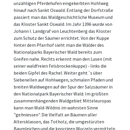
unzähligen Pferdehufen eingekerbten Hohlweg
hinauf nach Sankt Oswald. Entlang der Dorfstraße
passiert man das Waldgeschichtliche Museum und
das Kloster Sankt Oswald. Im Jahr 1396 wurde von
Johann I. Landgraf von Leuchtenberg das Kloster
zum Schutz der Säumer errichtet. Von der Kuppe
hinter dem Pfarrhof sieht man die Wälder des
Nationalparks Bayerischer Wald bereits zum
Greifen nahe. Rechts erkennt man den Lusen (mit
seiner waldfreien Felsbrockenkuppe) - links die
beiden Gipfel des Rachel. Weiter geht´s über
Siebenellen auf Hohlwegen, schmalen Pfaden und
breiten Waldwegen auf der Spur der Salzsäumer in
den Nationalpark Bayerischer Wald. Im größten
zusammenhängenden Waldgebiet Mitteleuropas
kann man Wald-Wildnis im wahrsten Sinne
"ge
h
niessen". Die Vielfalt an Bäumen aller
Altersklassen, das Totholz, die umgestürzten
Baumleichen und die knorrigen Wurzeln vermitteln