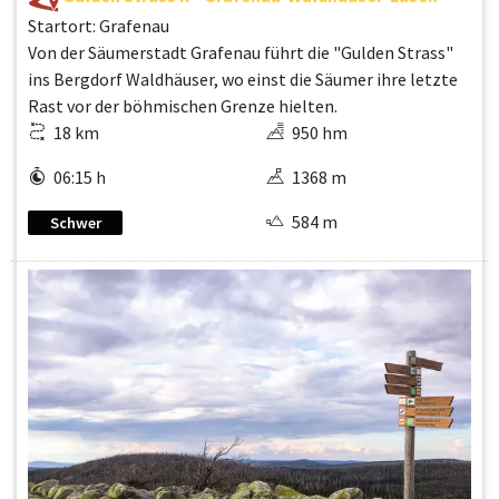
Startort: Grafenau
Von der Säumerstadt Grafenau führt die "Gulden Strass"
ins Bergdorf Waldhäuser, wo einst die Säumer ihre letzte
Rast vor der böhmischen Grenze hielten.
18 km
950 hm
06:15 h
1368 m
584 m
Schwer