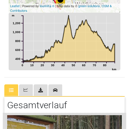
Leaflet
| Powered by
tourinfra ®
| Map data by ©
green-solutions
,
OSM &
Contributors
m
1,200
1,000
800
600
400
0
10
20
30
40
50
60
70
80
km
Gesamtverlauf