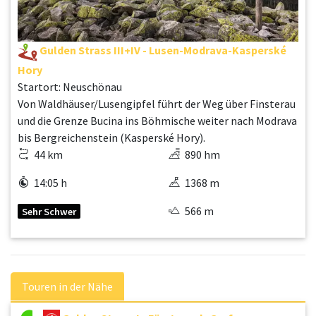
Gulden Strass III+IV - Lusen-Modrava-Kasperské
Hory
Startort: Neuschönau
Von Waldhäuser/Lusengipfel führt der Weg über Finsterau
und die Grenze Bucina ins Böhmische weiter nach Modrava
bis Bergreichenstein (Kasperské Hory).
44 km
890 hm
14:05 h
1368 m
566 m
Sehr Schwer
Touren in der Nähe