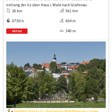
entlang der Ilz über Haus i. Wald nach Grafenau.
26 km
561 hm
07:50 h
604 m
340 m
Mittel
Gulden Strass II - Grafenau-Waldhäuser-Lusen