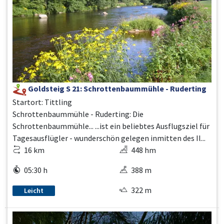
Goldsteig S 21: Schrottenbaummühle - Ruderting
Startort: Tittling
Schrottenbaummühle - Ruderting: Die
Schrottenbaummühle... ...ist ein beliebtes Ausflugsziel für
Tagesausflügler - wunderschön gelegen inmitten des Il...
16 km
448 hm
05:30 h
388 m
322 m
Leicht