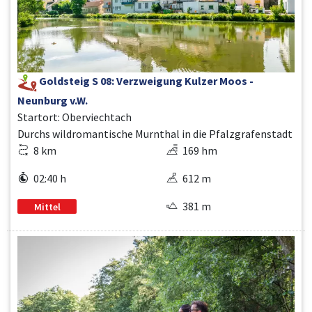
Goldsteig S 08: Verzweigung Kulzer Moos -
Neunburg v.W.
Startort: Oberviechtach
Durchs wildromantische Murnthal in die Pfalzgrafenstadt
8 km
169 hm
02:40 h
612 m
381 m
Mittel