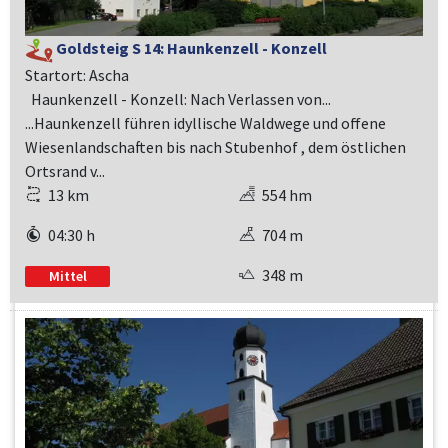
Goldsteig S 14: Haunkenzell - Konzell
Startort: Ascha
Haunkenzell - Konzell: Nach Verlassen von...
...Haunkenzell führen idyllische Waldwege und offene
Wiesenlandschaften bis nach Stubenhof , dem östlichen
Ortsrand v...
13 km
554 hm
04:30 h
704 m
348 m
Mittel