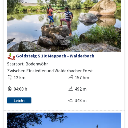
Goldsteig S 10: Mappach - Walderbach
Startort: Bodenwöhr
Zwischen Einsiedler und Walderbacher Forst
12 km
157 hm
04:00 h
492 m
348 m
Leicht