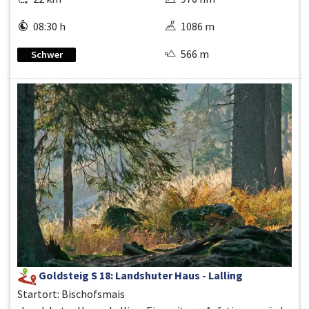
08:30 h
1086 m
566 m
Schwer
Goldsteig S 18: Landshuter Haus - Lalling
Startort: Bischofsmais