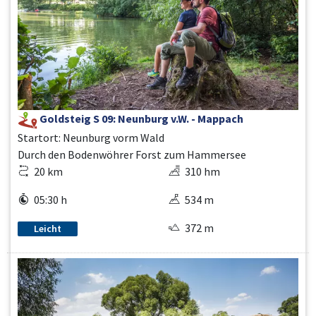
Goldsteig S 09: Neunburg v.W. - Mappach
Startort: Neunburg vorm Wald
Durch den Bodenwöhrer Forst zum Hammersee
20 km
310 hm
05:30 h
534 m
372 m
Leicht