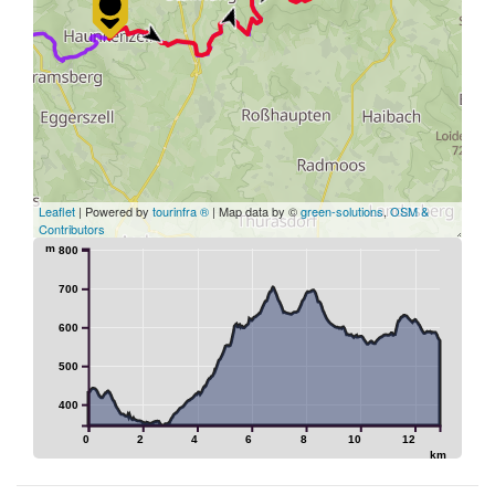
Leaflet
| Powered by
tourinfra ®
| Map data by ©
green-solutions
,
OSM &
Contributors
m
800
700
600
500
400
0
2
4
6
8
10
12
km