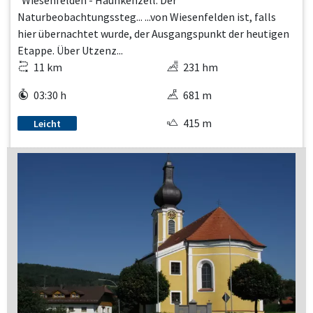
Naturbeobachtungssteg... ...von Wiesenfelden ist, falls
hier übernachtet wurde, der Ausgangspunkt der heutigen
Etappe. Über Utzenz...
11 km
231 hm
03:30 h
681 m
415 m
Leicht