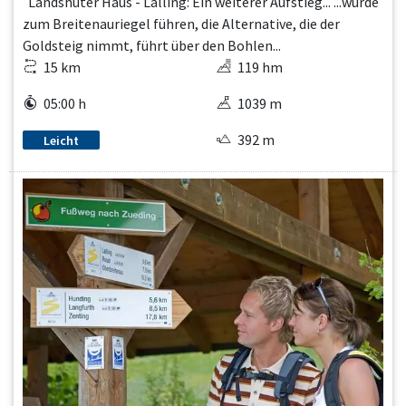
Landshuter Haus - Lalling: Ein weiterer Aufstieg... ...würde
zum Breitenauriegel führen, die Alternative, die der
Goldsteig nimmt, führt über den Bohlen...
15 km
119 hm
05:00 h
1039 m
392 m
Leicht