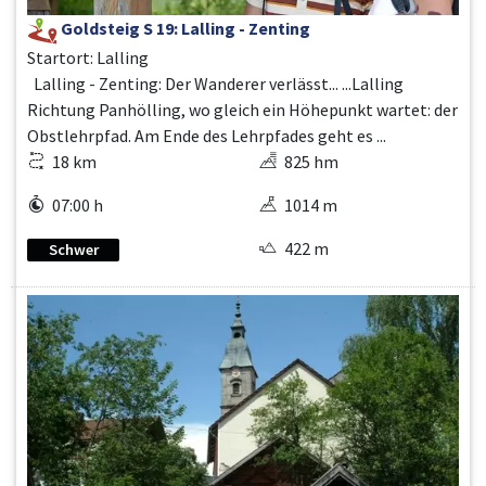
Goldsteig S 19: Lalling - Zenting
Startort: Lalling
Lalling - Zenting: Der Wanderer verlässt... ...Lalling
Richtung Panhölling, wo gleich ein Höhepunkt wartet: der
Obstlehrpfad. Am Ende des Lehrpfades geht es ...
18 km
825 hm
07:00 h
1014 m
422 m
Schwer