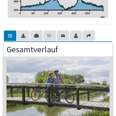
400
300
0
50
100
150
200
250
km
Gesamtverlauf