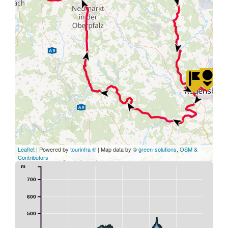
Leaflet
| Powered by
tourinfra ®
| Map data by ©
green-solutions
,
OSM &
Contributors
m
700
600
500