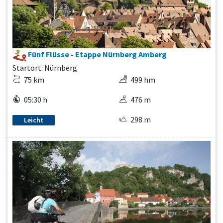
Fünf Flüsse - Etappe Nürnberg Amberg
Startort: Nürnberg
75 km
499 hm
05:30 h
476 m
298 m
Leicht