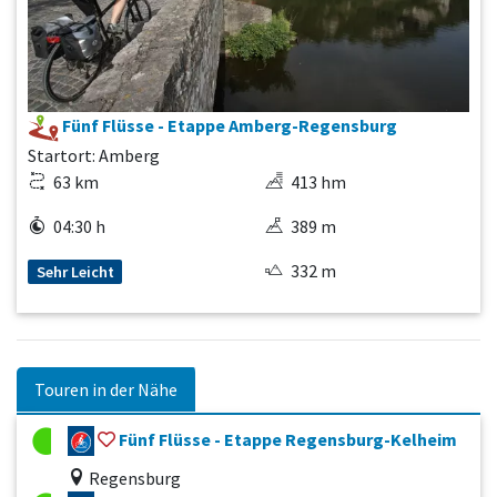
Fünf Flüsse - Etappe Amberg-Regensburg
Startort: Amberg
63 km
413 hm
04:30 h
389 m
332 m
Sehr Leicht
Touren in der Nähe
Fünf Flüsse - Etappe Regensburg-Kelheim
Regensburg