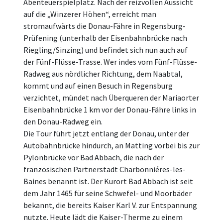
Abenteuerspielplatz. Nach der reizvollen Aussicht
auf die „Winzerer Höhen“, erreicht man
stromaufwärts die Donau-Fähre in Regensburg-
Prüfening (unterhalb der Eisenbahnbrücke nach
Riegling/Sinzing) und befindet sich nun auch auf
der Fünf-Flüsse-Trasse. Wer indes vom Fünf-Flüsse-
Radweg aus nördlicher Richtung, dem Naabtal,
kommt und auf einen Besuch in Regensburg
verzichtet, mündet nach Überqueren der Mariaorter
Eisenbahnbrücke 1 km vor der Donau-Fähre links in
den Donau-Radweg ein.
Die Tour führt jetzt entlang der Donau, unter der
Autobahnbrücke hindurch, an Matting vorbei bis zur
Pylonbrücke vor Bad Abbach, die nach der
französischen Partnerstadt Charbonniéres-les-
Baines benannt ist. Der Kurort Bad Abbach ist seit
dem Jahr 1465 für seine Schwefel- und Moorbäder
bekannt, die bereits Kaiser Karl V. zur Entspannung
nutzte. Heute lädt die Kaiser-Therme zu einem