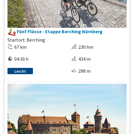
Fünf Flüsse - Etappe Berching Nürnberg
Startort: Berching
67 km
230 hm
04:30 h
434 m
298 m
Leicht