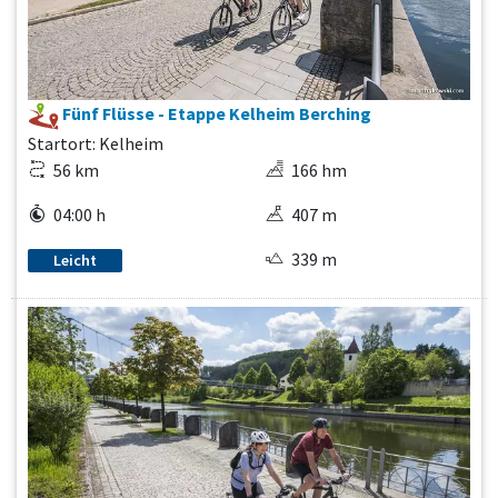
Fünf Flüsse - Etappe Kelheim Berching
Startort: Kelheim
56 km
166 hm
04:00 h
407 m
339 m
Leicht