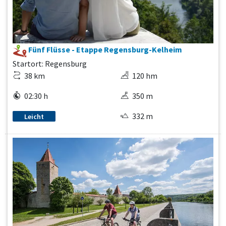
Fünf Flüsse - Etappe Regensburg-Kelheim
Startort: Regensburg
38 km
120 hm
02:30 h
350 m
332 m
Leicht