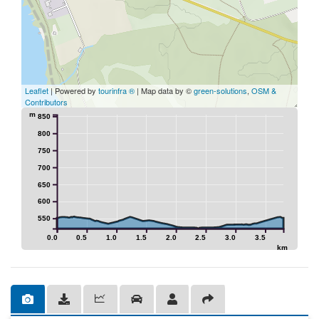
Leaflet
| Powered by
tourinfra ®
| Map data by ©
green-solutions
,
OSM &
Contributors
m
850
800
750
700
650
600
550
0.0
0.5
1.0
1.5
2.0
2.5
3.0
3.5
km