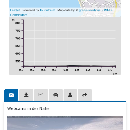
Leaflet
| Powered by
tourinfra ®
| Map data by ©
green-solutions
,
OSM &
Contributors
m
800
750
700
650
600
550
0.0
0.2
0.4
0.6
0.8
1.0
1.2
1.4
1.6
km
Webcams in der Nähe