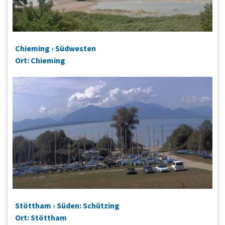
Chieming › Südwesten
Ort: Chieming
Stöttham › Süden: Schützing
Ort: Stöttham