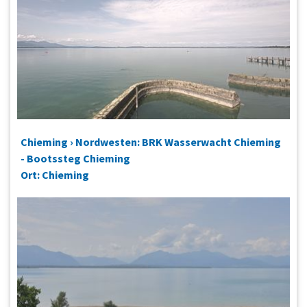
Chieming › Nordwesten: BRK Wasserwacht Chieming
- Bootssteg Chieming
Ort: Chieming