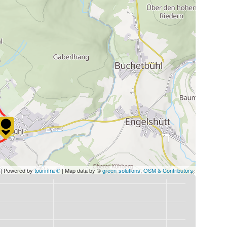
| Powered by
tourinfra ®
| Map data by ©
green-solutions
,
OSM & Contributors