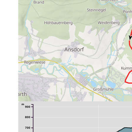
m
900
800
700