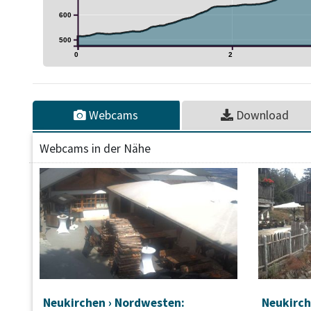
600
500
0
2
Webcams
Download
Webcams in der Nähe
Neukirchen › Nordwesten:
Neukirch