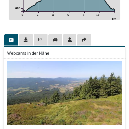
600
0
2
4
6
8
10
km
Webcams in der Nähe