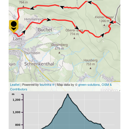
Leaflet
| Powered by
tourinfra ®
| Map data by ©
green-solutions
,
OSM &
Contributors
m
1,200
1,000
800