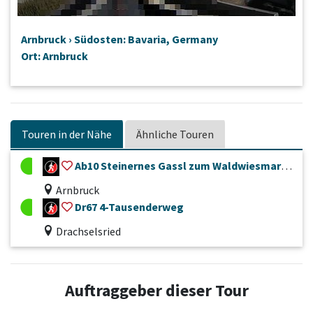
Arnbruck › Südosten: Bavaria, Germany
Ort: Arnbruck
Touren in der Nähe
Ähnliche Touren
Ab10 Steinernes Gassl zum Waldwiesmarterl (Ziel)
Arnbruck
Dr67 4-Tausenderweg
Drachselsried
Auftraggeber dieser Tour