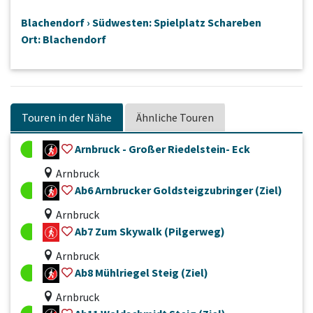
Blachendorf › Südwesten: Spielplatz Schareben
Ort: Blachendorf
Touren in der Nähe
Ähnliche Touren
Arnbruck - Großer Riedelstein- Eck
Arnbruck
Ab6 Arnbrucker Goldsteigzubringer (Ziel)
Arnbruck
Ab7 Zum Skywalk (Pilgerweg)
Arnbruck
Ab8 Mühlriegel Steig (Ziel)
Arnbruck