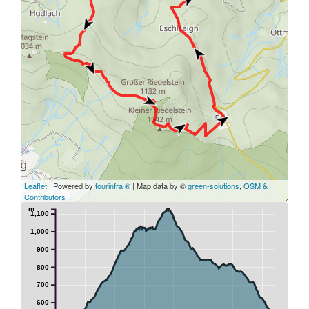
Leaflet
| Powered by
tourinfra ®
| Map data by ©
green-solutions
,
OSM &
Contributors
m
1,100
1,000
900
800
700
600