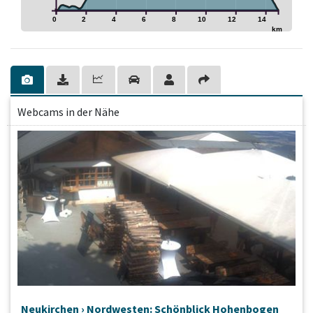
0
2
4
6
8
10
12
14
km
Webcams in der Nähe
Neukirchen › Nordwesten: Schönblick Hohenbogen