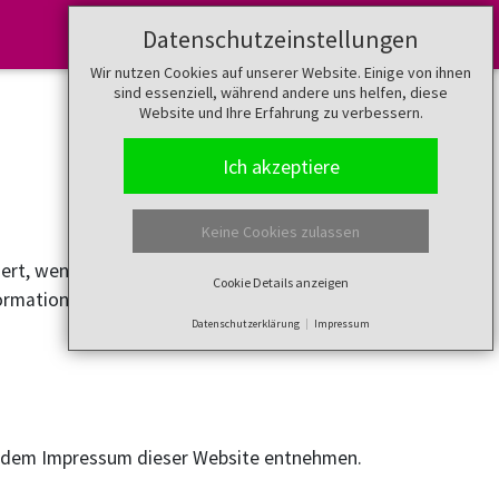
Datenschutzeinstellungen
Merkzettel (
0
)
Wir nutzen Cookies auf unserer Website. Einige von ihnen
sind essenziell, während andere uns helfen, diese
Website und Ihre Erfahrung zu verbessern.
Ich akzeptiere
Keine Cookies zulassen
ert, wenn Sie unsere Website besuchen.
Cookie Details anzeigen
 Informationen zum Thema Datenschutz entnehmen Sie
Datenschutzerklärung
Impressum
ie dem Impressum dieser Website entnehmen.