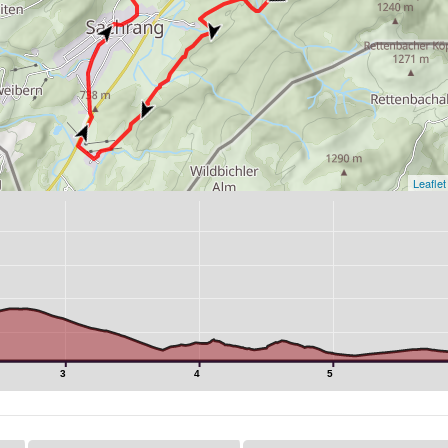
Leaflet
3
4
5