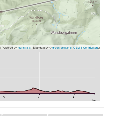
| Powered by
tourinfra ®
| Map data by ©
green-solutions
,
OSM & Contributors
6
7
8
km