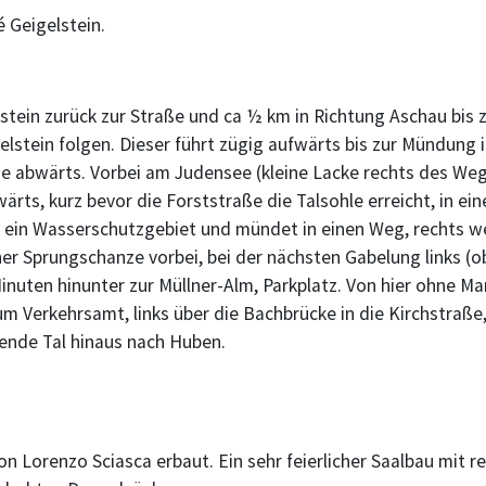
 Geigelstein.
tein zurück zur Straße und ca ½ km in Richtung Aschau bis z
stein folgen. Dieser führt zügig aufwärts bis zur Mündung in
e abwärts. Vorbei am Judensee (kleine Lacke rechts des We
ärts, kurz bevor die Forststraße die Talsohle erreicht, in
rch ein Wasserschutzgebiet und mündet in einen Weg, rechts we
er Sprungschanze vorbei, bei der nächsten Gabelung links (o
inuten hinunter zur Müllner-Alm, Parkplatz. Von hier ohne Ma
um Verkehrsamt, links über die Bachbrücke in die Kirchstraße, 
nde Tal hinaus nach Huben.
von Lorenzo Sciasca erbaut. Ein sehr feierlicher Saalbau mit 