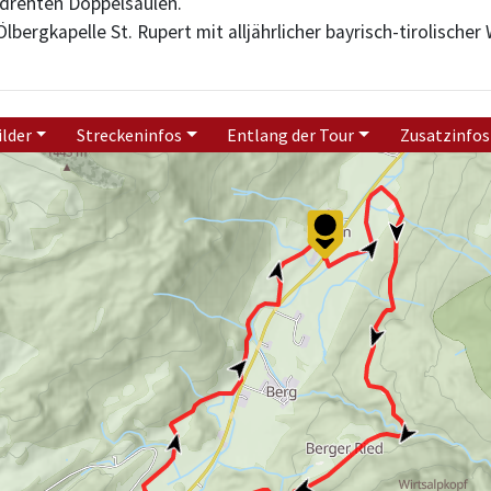
edrehten Doppelsäulen.
lbergkapelle St. Rupert mit alljährlicher bayrisch-tirolischer 
ilder
Streckeninfos
Entlang der Tour
Zusatzinfos