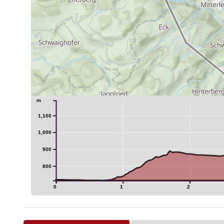
m
1,100
1,000
900
800
0
1
2