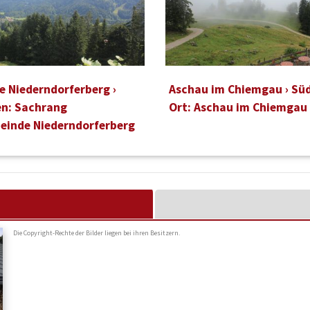
 Niederndorferberg ›
Aschau im Chiemgau › Sü
n: Sachrang
Ort: Aschau im Chiemgau
einde Niederndorferberg
Die Copyright-Rechte der Bilder liegen bei ihren Besitzern.