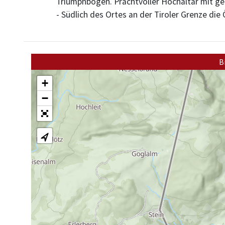
Triumphbogen. Prachtvoller Hochaltar mit g
- Südlich des Ortes an der Tiroler Grenze die Ö
B
+
−