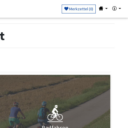
Merkzettel (
0
)
t
Radfahren