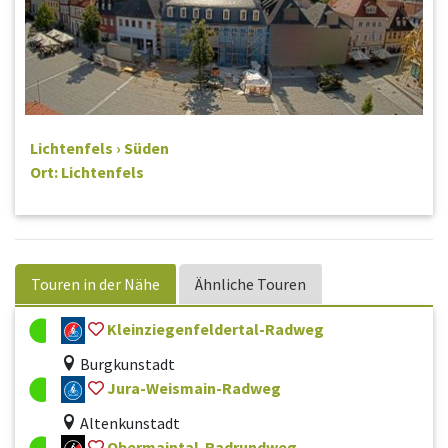
Lichtenfels › Süden
Ort: Lichtenfels
Touren in der Nähe
Ähnliche Touren
Kleinziegenfeldertal-Radweg
Burgkunstadt
Jura-Weismain-Radweg
Altenkunstadt
Obermaintal-Radrundweg