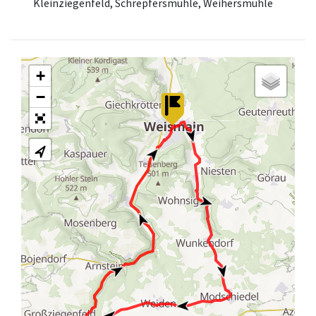
Kleinziegenfeld, Schrepfersmühle, Weihersmühle
+
−