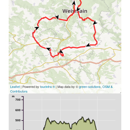
Leaflet
| Powered by
tourinfra ®
| Map data by ©
green-solutions
,
OSM &
Contributors
m
700
600
500