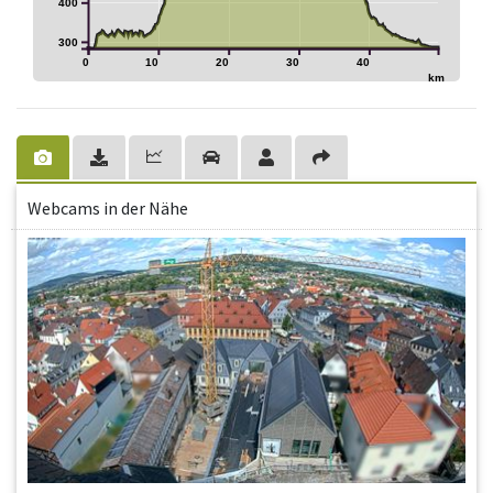
400
300
0
10
20
30
40
km
Webcams in der Nähe