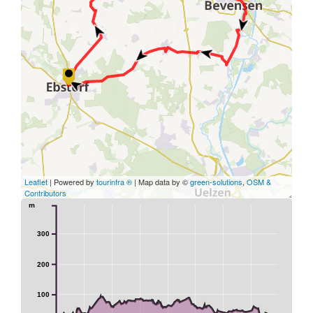
Leaflet
| Powered by
tourinfra ®
| Map data by ©
green-solutions
,
OSM &
Contributors
m
300
200
100