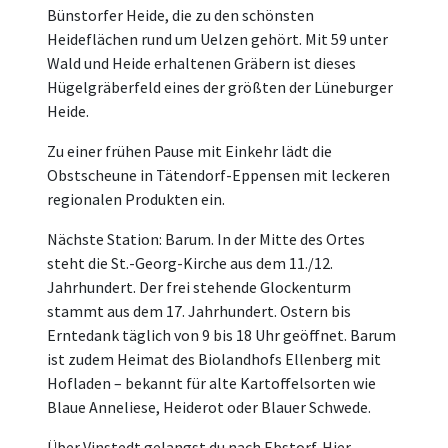
Bünstorfer Heide, die zu den schönsten
Heideflächen rund um Uelzen gehört. Mit 59 unter
Wald und Heide erhaltenen Gräbern ist dieses
Hügelgräberfeld eines der größten der Lüneburger
Heide.
Zu einer frühen Pause mit Einkehr lädt die
Obstscheune in Tätendorf-Eppensen mit leckeren
regionalen Produkten ein.
Nächste Station: Barum. In der Mitte des Ortes
steht die St.-Georg-Kirche aus dem 11./12.
Jahrhundert. Der frei stehende Glockenturm
stammt aus dem 17. Jahrhundert. Ostern bis
Erntedank täglich von 9 bis 18 Uhr geöffnet. Barum
ist zudem Heimat des Biolandhofs Ellenberg mit
Hofladen – bekannt für alte Kartoffelsorten wie
Blaue Anneliese, Heiderot oder Blauer Schwede.
Über Vinstedt gelangst du nach Ebstorf. Hier