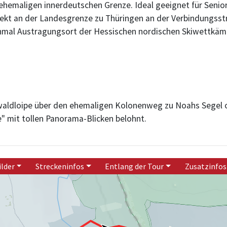
r ehemaligen innerdeutschen Grenze. Ideal geeignet für Senio
rekt an der Landesgrenze zu Thüringen an der Verbindungsstr
inmal Austragungsort der Hessischen nordischen Skiwettkäm
aldloipe über den ehemaligen Kolonenweg zu Noahs Segel 
e" mit tollen Panorama-Blicken belohnt.
ilder
Streckeninfos
Entlang der Tour
Zusatzinfos