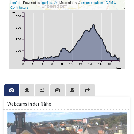
Leaflet
| Powered by
tourinfra ®
| Map data by ©
green-solutions
,
OSM &
Contributors
m
900
800
700
600
0
2
4
6
8
10
12
14
16
18
km
Webcams in der Nähe