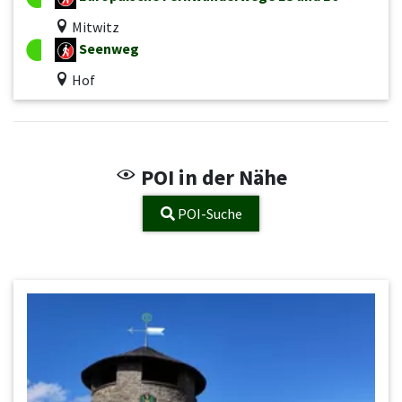
Mitwitz
Seenweg
Hof
POI in der Nähe
POI-Suche