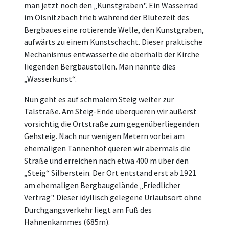
man jetzt noch den „Kunstgraben". Ein Wasserrad
im Ölsnitzbach trieb während der Blütezeit des
Bergbaues eine rotierende Welle, den Kunstgraben,
aufwärts zu einem Kunstschacht. Dieser praktische
Mechanismus entwässerte die oberhalb der Kirche
liegenden Bergbaustollen. Man nannte dies
„Wasserkunst“.
Nun geht es auf schmalem Steig weiter zur
Talstraße. Am Steig-Ende überqueren wir äußerst
vorsichtig die Ortstraße zum gegenüberliegenden
Gehsteig. Nach nur wenigen Metern vorbei am
ehemaligen Tannenhof queren wir abermals die
Straße und erreichen nach etwa 400 m über den
„Steig“ Silberstein. Der Ort entstand erst ab 1921
am ehemaligen Bergbaugelände „Friedlicher
Vertrag". Dieser idyllisch gelegene Urlaubsort ohne
Durchgangsverkehr liegt am Fuß des
Hahnenkammes (685m).