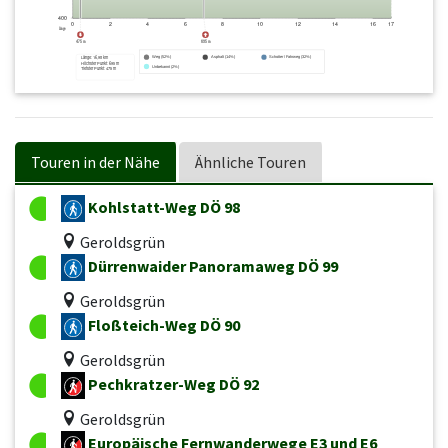
Touren in der Nähe
Ähnliche Touren
Kohlstatt-Weg DÖ 98
Geroldsgrün
Dürrenwaider Panoramaweg DÖ 99
Geroldsgrün
Floßteich-Weg DÖ 90
Geroldsgrün
Pechkratzer-Weg DÖ 92
Geroldsgrün
Europäische Fernwanderwege E3 und E6