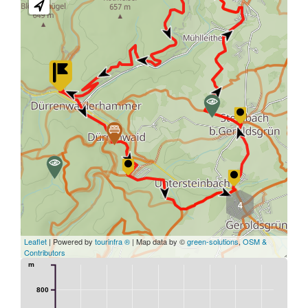
4
Leaflet
| Powered by
tourinfra ®
| Map data by ©
green-solutions
,
OSM &
Contributors
m
800