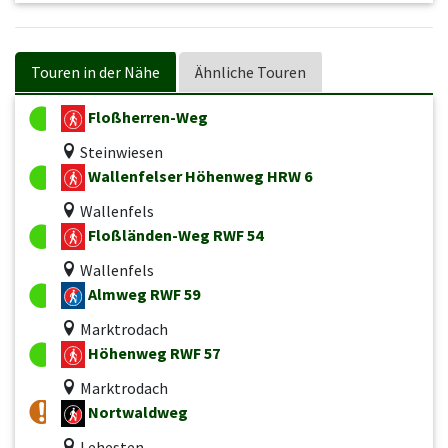
Touren in der Nähe
Ähnliche Touren
Floßherren-Weg
Steinwiesen
Wallenfelser Höhenweg HRW 6
Wallenfels
Floßländen-Weg RWF 54
Wallenfels
Almweg RWF 59
Marktrodach
Höhenweg RWF 57
Marktrodach
Nortwaldweg
Lehesten