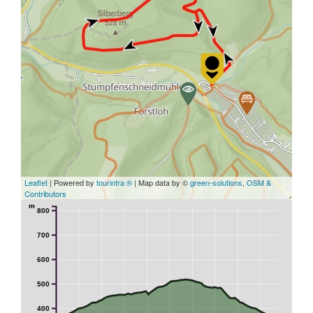
Leaflet
| Powered by
tourinfra ®
| Map data by ©
green-solutions
,
OSM &
Contributors
m
800
700
600
500
400