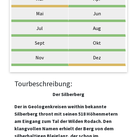
Mai
Jun
Jul
Aug
Sept
Okt
Nov
Dez
Tourbeschreibung:
Der Silberberg
Der in Geologenkreisen weithin bekannte
Silberberg thront mit seinen 518 Höhenmetern
am Eingang zum Tal der Wilden Rodach. Den
klangvollen Namen erhielt der Berg von dem
silberhaltigen Bleiglanz, der schon im