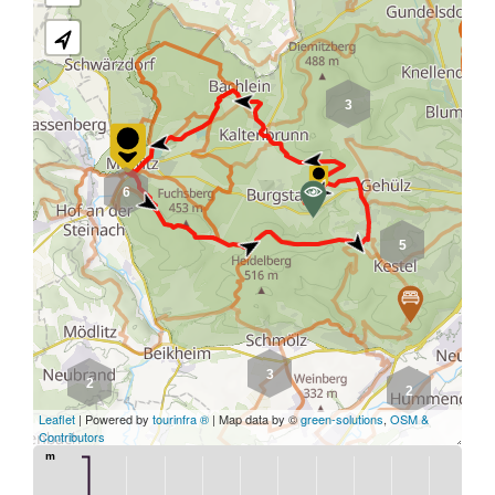
3
6
5
3
2
2
Leaflet
| Powered by
tourinfra ®
| Map data by ©
green-solutions
,
OSM &
Contributors
m