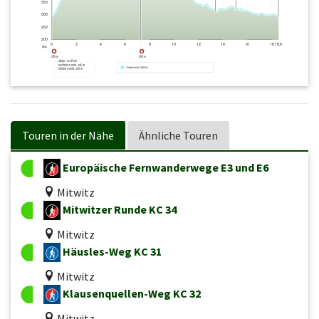
Touren in der Nähe
Ähnliche Touren
Europäische Fernwanderwege E3 und E6
Mitwitz
Mitwitzer Runde KC 34
Mitwitz
Häusles-Weg KC 31
Mitwitz
Klausenquellen-Weg KC 32
Mitwitz