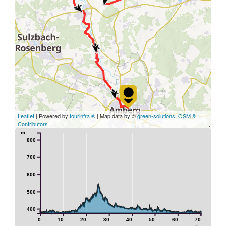
Leaflet
| Powered by
tourinfra ®
| Map data by ©
green-solutions
,
OSM &
Contributors
m
800
700
600
500
400
0
10
20
30
40
50
60
70