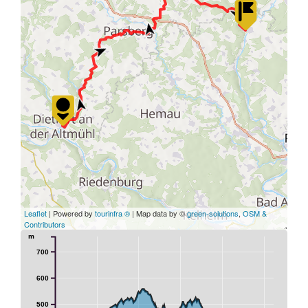
Leaflet
| Powered by
tourinfra ®
| Map data by ©
green-solutions
,
OSM &
Contributors
m
700
600
500