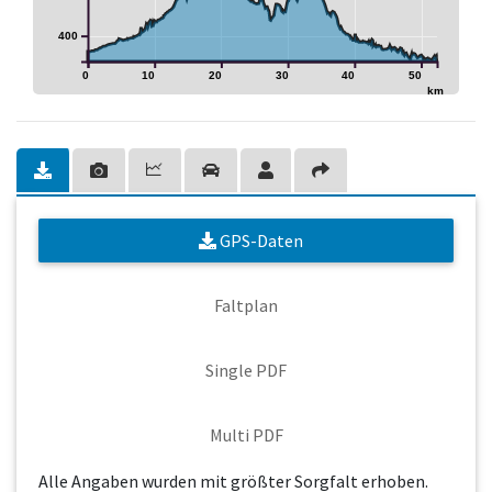
400
0
10
20
30
40
50
km
GPS-Daten
Faltplan
Single PDF
Multi PDF
Alle Angaben wurden mit größter Sorgfalt erhoben.