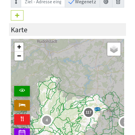
Wegenetz
Karte
+
−
117
4
2