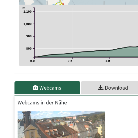
m
1,100
1,000
900
800
0.0
0.5
1.0
Webcams
Download
Webcams in der Nähe