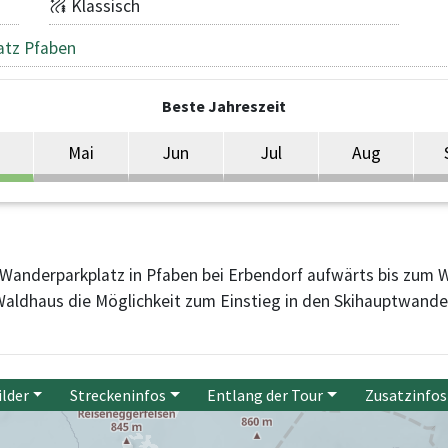
Klassisch
atz Pfaben
Beste Jahreszeit
Mai
Jun
Jul
Aug
Wanderparkplatz in Pfaben bei Erbendorf aufwärts bis zum 
ldhaus die Möglichkeit zum Einstieg in den Skihauptwander
ilder
Streckeninfos
Entlang der Tour
Zusatzinfos