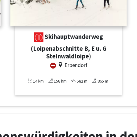
Skihauptwanderweg
(Loipenabschnitte B, E u. G
Steinwaldloipe)
Erbendorf
14 km
158 hm
582 m
865 m
enswürdigkeiten in de