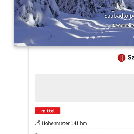
Saubadloip
© Anneli
S
mittel
Höhenmeter 141 hm