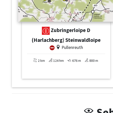
Zubringerloipe D
(Harlachberg) Steinwaldloipe
Pullenreuth
2 km
124 hm
676 m
800 m
Seh