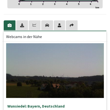
0
1
2
3
4
5
6
km
Webcams in der Nähe
Wunsiedel: Bayern, Deutschland