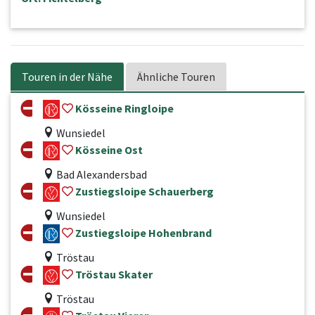
Touren in der Nähe
Ähnliche Touren
Kösseine Ringloipe
Wunsiedel
Kösseine Ost
Bad Alexandersbad
Zustiegsloipe Schauerberg
Wunsiedel
Zustiegsloipe Hohenbrand
Tröstau
Tröstau Skater
Tröstau