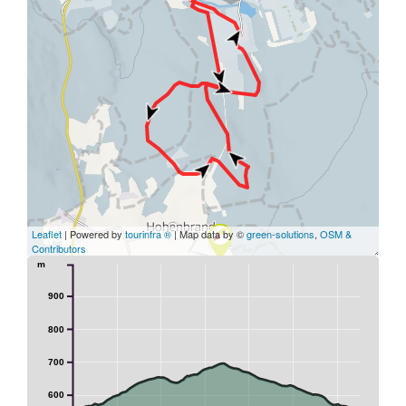
Leaflet
| Powered by
tourinfra ®
| Map data by ©
green-solutions
,
OSM &
Contributors
m
900
800
700
600