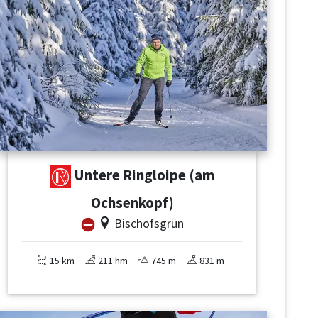
Untere Ringloipe (am
Ochsenkopf)
Bischofsgrün
15 km
211 hm
745 m
831 m