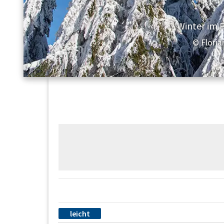
Winter im 
© Floria
leicht