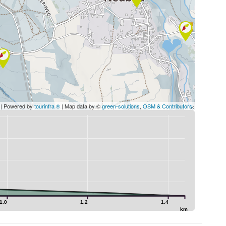
| Powered by
tourinfra ®
| Map data by ©
green-solutions
,
OSM & Contributors
1.0
1.2
1.4
km