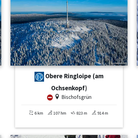
Obere Ringloipe (am
Ochsenkopf)
Bischofsgrün
6 km
107 hm
823 m
914 m