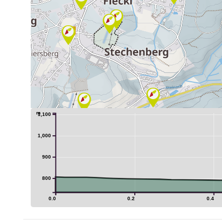
m
1,100
1,000
900
800
0.0
0.2
0.4