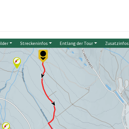
ilder
Streckeninfos
Entlang der Tour
Zusatzinfos