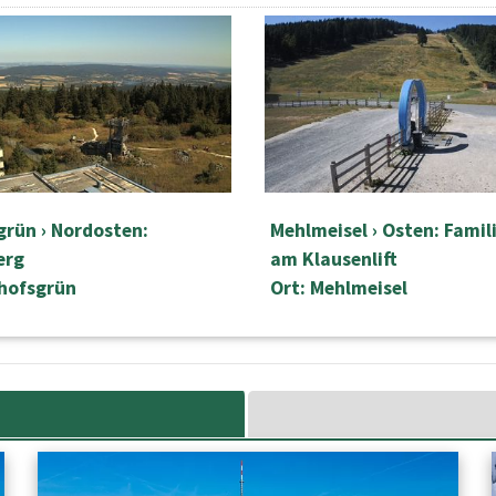
grün › Nordosten:
Mehlmeisel › Osten: Famil
erg
am Klausenlift
chofsgrün
Ort: Mehlmeisel