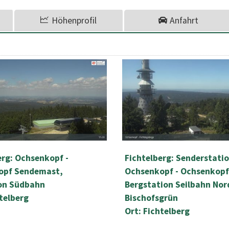
Höhenprofil
Anfahrt
erg: Ochsenkopf -
Fichtelberg: Senderstati
opf Sendemast,
Ochsenkopf - Ochsenkopf
on Südbahn
Bergstation Seilbahn Nor
htelberg
Bischofsgrün
Ort: Fichtelberg