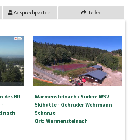
Ansprechpartner
Teilen
on des BR
Warmensteinach › Süden: WSV
 -
Skihütte - Gebrüder Wehrmann
d nach
Schanze
Ort: Warmensteinach