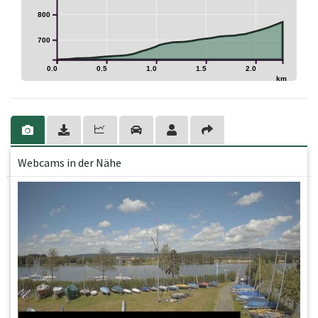
800
700
0.0
0.5
1.0
1.5
2.0
km
Webcams in der Nähe