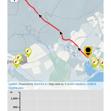
3
Leaflet
| Powered by
tourinfra ®
| Map data by ©
green-solutions
,
OSM &
Contributors
m
1,000
900