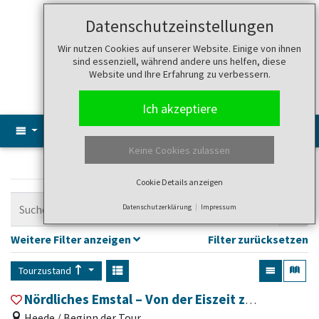
Datenschutzeinstellungen
Suche
Menü
Wir nutzen Cookies auf unserer Website. Einige von ihnen
sind essenziell, während andere uns helfen, diese
Website und Ihre Erfahrung zu verbessern.
Ich akzeptiere
Keine Cookies zulassen
Tagestouren: Rad
Cookie Details anzeigen
Datenschutzerklärung
Impressum
Weitere Filter anzeigen
Filter zurücksetzen
Tourzustand
Nördliches Emstal – Von der Eiszeit zur Renaturierung
Heede / Beginn der Tour