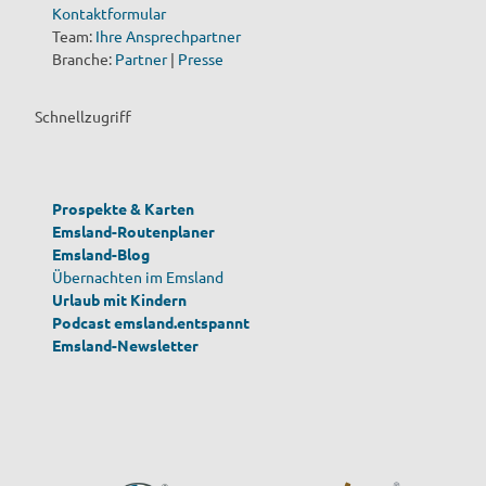
Kontaktformular
Team:
Ihre Ansprechpartner
Branche:
Partner
|
Presse
Schnellzugriff
Prospekte & Karten
Emsland-Routenplaner
Emsland-Blog
Übernachten im Emsland
Urlaub mit Kindern
Podcast emsland.entspannt
Emsland-Newsletter
F
Y
I
T
a
o
n
i
c
u
s
k