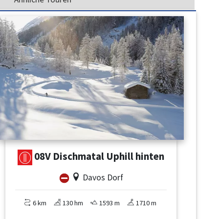
08V Dischmatal Uphill hinten
Davos Dorf
6 km
130 hm
1593 m
1710 m