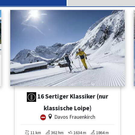
16 Sertiger Klassiker (nur
klassische Loipe)
Davos Frauenkirch
11 km
362 hm
1634 m
1864 m