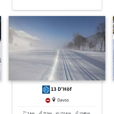
13 D'Höf
Davos
5 km
75 hm
1514 m
1548 m