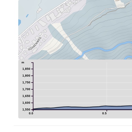
m
1,850
1,800
1,750
1,700
1,650
1,600
1,550
0.0
0.5