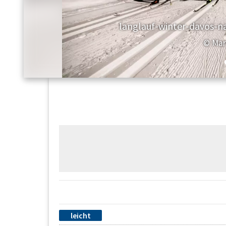
langlauf-winter-davos-na
© Mar
leicht