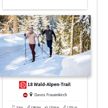
18 Wald-Alpen-Trail
Davos Frauenkirch
3 km
196 hm
1554 m
1701 m