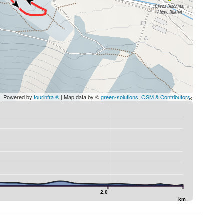
| Powered by
tourinfra ®
| Map data by ©
green-solutions
,
OSM & Contributors
2.0
km