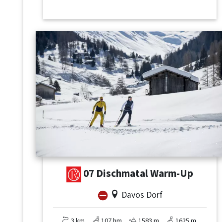
07 Dischmatal Warm-Up
Davos Dorf
3 km
107 hm
1583 m
1625 m