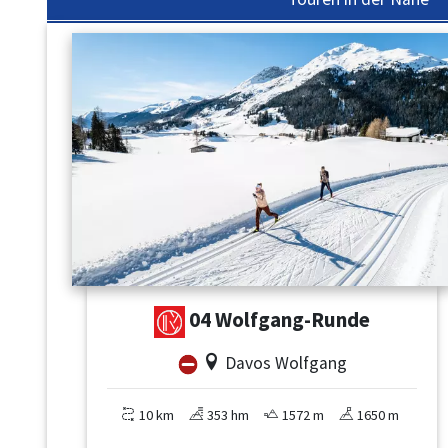
04 Wolfgang-Runde
Davos Wolfgang
10 km
353 hm
1572 m
1650 m