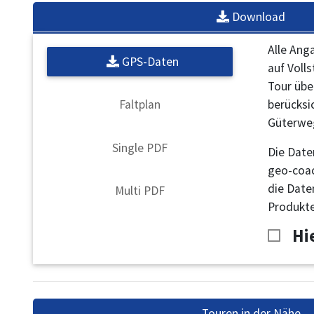
Download
Alle Ang
GPS-Daten
auf Voll
Tour übe
berücksi
Faltplan
Güterweg
Single PDF
Die Date
geo-coac
die Date
Multi PDF
Produkte
Hi
Touren in der Nähe