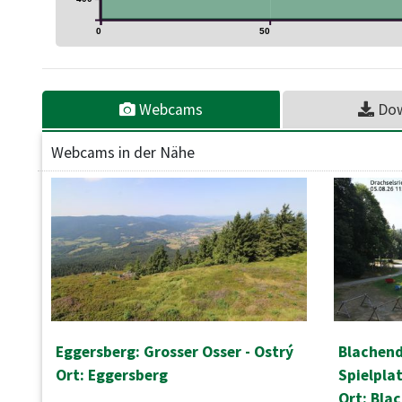
0
50
Webcams
Do
Webcams in der Nähe
Eggersberg: Grosser Osser - Ostrý
Blachend
Ort: Eggersberg
Spielpla
Ort: Bla