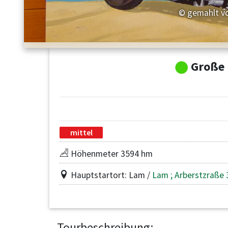
© gemahlt vo
Große 
mittel
Höhenmeter 3594 hm
Hauptstartort: Lam /
Lam ; Arberstzraße 
Tourbeschreibung: