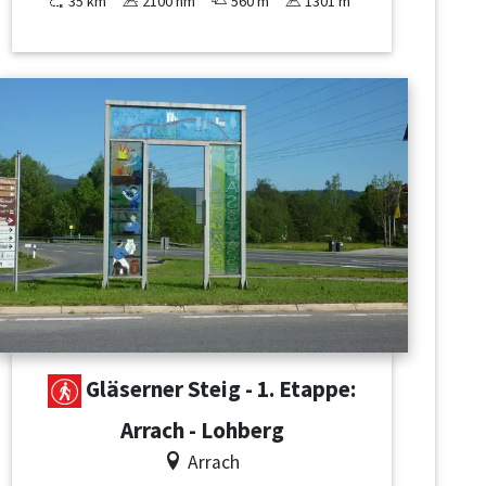
35 km
2100 hm
560 m
1301 m
Gläserner Steig - 1. Etappe:
Arrach - Lohberg
Arrach