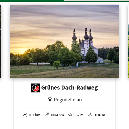
Grünes Dach-Radweg
Regnitzlosau
307 km
3084 hm
362 m
1038 m