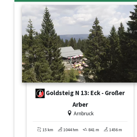
Goldsteig N 13: Eck - Großer
Arber
Arnbruck
15 km
1044 hm
841 m
1456 m