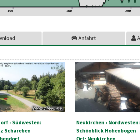
100
150
200
wnload
Anfahrt
A
orf › Südwesten:
Neukirchen › Nordwesten:
tz Schareben
Schönblick Hohenbogen
chendorf
Ort: Neukirchen