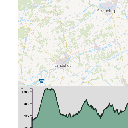
m
1,000
800
600
400