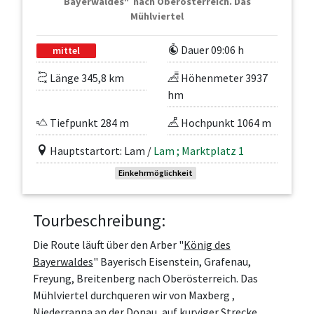
Bayerwaldes" nach Oberösterreich. Das
Mühlviertel
Dauer 09:06 h
mittel
Länge 345,8 km
Höhenmeter 3937
hm
Tiefpunkt 284 m
Hochpunkt 1064 m
Hauptstartort: Lam /
Lam ; Marktplatz 1
Einkehrmöglichkeit
Tourbeschreibung:
Die Route läuft über den Arber "
König des
Bayerwaldes
" Bayerisch Eisenstein, Grafenau,
Freyung, Breitenberg nach Oberösterreich. Das
Mühlviertel durchqueren wir von Maxberg ,
Niederranna an der Donau, auf kurviger Strecke,