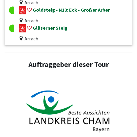
Arrach
Goldsteig - N13: Eck - Großer Arber
Arrach
Gläserner Steig
Arrach
Auftraggeber dieser Tour