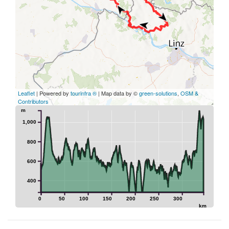
Leaflet
| Powered by
tourinfra ®
| Map data by ©
green-solutions
,
OSM &
Contributors
m
1,000
800
600
400
0
50
100
150
200
250
300
km