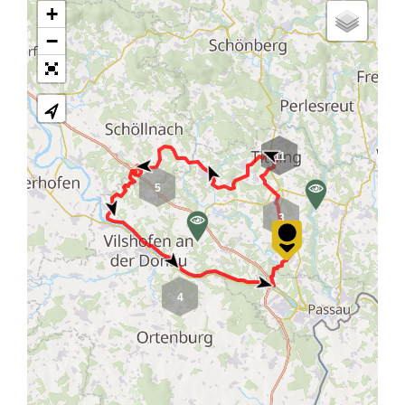
+
−
11
5
3
4