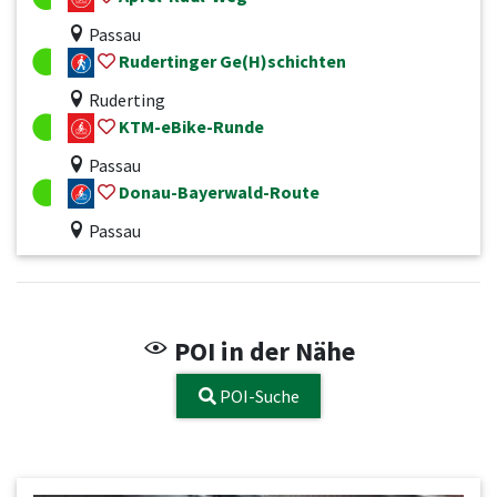
Passau
Rudertinger Ge(H)schichten
Ruderting
KTM-eBike-Runde
Passau
Donau-Bayerwald-Route
Passau
POI in der Nähe
POI-Suche