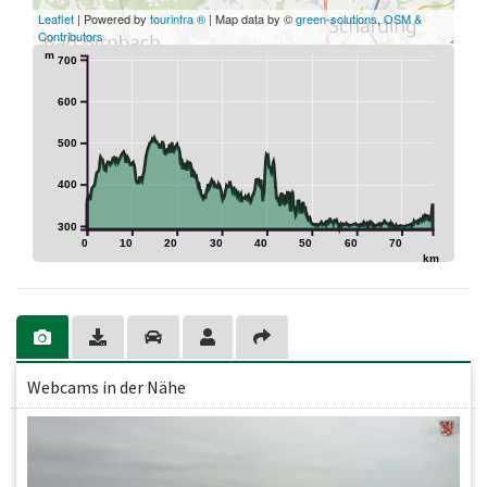
Leaflet
| Powered by
tourinfra ®
| Map data by ©
green-solutions
,
OSM &
Contributors
m
700
600
500
400
300
0
10
20
30
40
50
60
70
km
Webcams in der Nähe