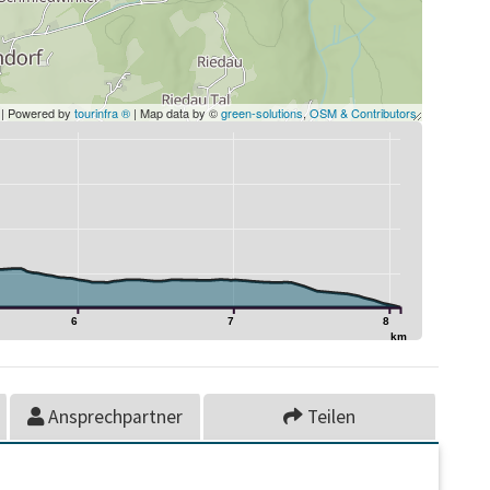
| Powered by
tourinfra ®
| Map data by ©
green-solutions
,
OSM & Contributors
6
7
8
km
Ansprechpartner
Teilen