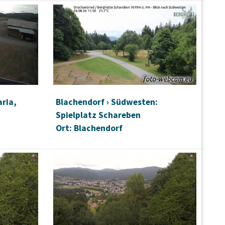
25
aria,
Blachendorf › Südwesten:
Spielplatz Schareben
Ort: Blachendorf