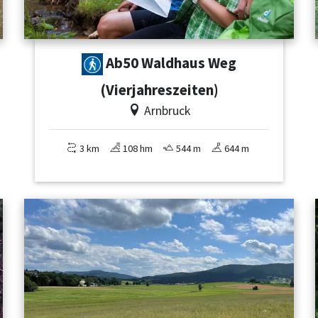
Ab50 Waldhaus Weg
(Vierjahreszeiten)
Arnbruck
3 km
108 hm
544 m
644 m