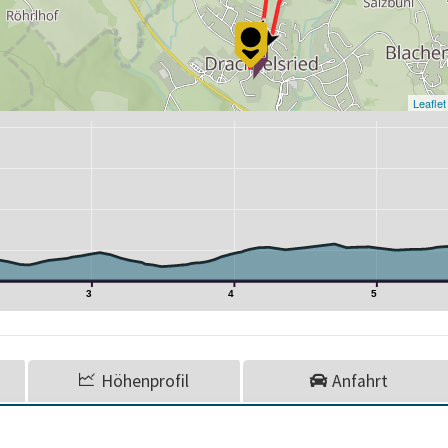
Leaflet
3
4
5
Höhenprofil
Anfahrt