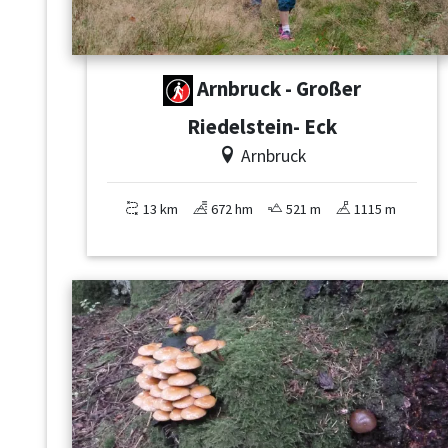
Arnbruck - Großer
Riedelstein- Eck
Arnbruck
13 km
672 hm
521 m
1115 m