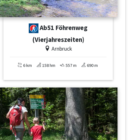
Ab51 Föhrenweg
(Vierjahreszeiten)
Arnbruck
6 km
158 hm
557 m
690 m