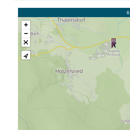
B
+
−