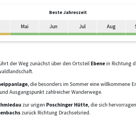
Beste Jahreszeit
Mai
Jun
Jul
Aug
führt der Weg zunächst über den Ortsteil
Ebene
in Richtung d
waldlandschaft.
neippanlage
, die besonders im Sommer eine willkommene Erf
rt und Ausgangspunkt zahlreicher Wanderwege.
chmiedau
zur urigen
Poschinger Hütte
, die sich hervorrage
lenbachs
zurück Richtung Drachselsried.