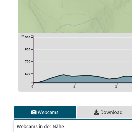
m
900
800
700
600
0
1
2
Webcams
Download
Webcams in der Nähe