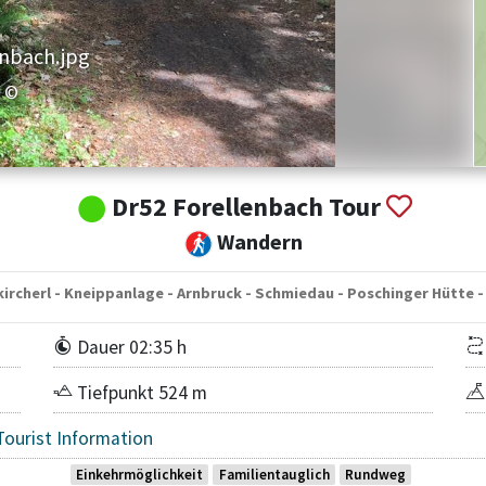
enbach.jpg
©
Dr52 Forellenbach Tour
Wandern
kircherl - Kneippanlage - Arnbruck - Schmiedau - Poschinger Hütte -
Dauer 02:35 h
Tiefpunkt 524 m
Tourist Information
Einkehrmöglichkeit
Familientauglich
Rundweg