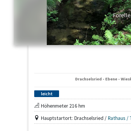
Forell
Drachselsried - Ebene - Wies
leicht
Höhenmeter 216 hm
Hauptstartort: Drachselsried /
Rathaus / 