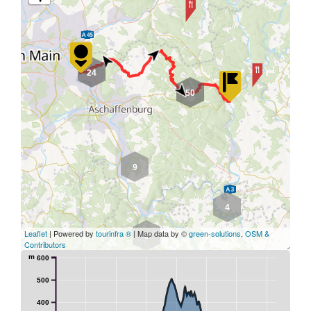
24
50
9
4
Leaflet
| Powered by
tourinfra ®
| Map data by ©
green-solutions
,
OSM &
3
Contributors
m
600
500
400