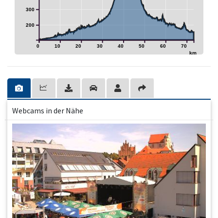
300
200
0
10
20
30
40
50
60
70
km
Webcams in der Nähe