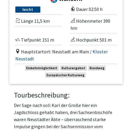
Dauer 02:50 h
leicht
Länge 11,5 km
Höhenmeter 390
hm
Tiefpunkt 151 m
Hochpunkt 501 m
Hauptstartort: Neustadt am Main /
Kloster
Neustadt
Einkehrmöglichkeit
Kulturangebot
Rundweg
Europäischer Kulturweg
Tourbeschreibung:
Der Sage nach soll Karl der Große hier ein
Jagdschloss gehabt haben, drei Sachsenbischöfe
waren Neustädter Äbte – überraschend starke
Impulse gingen bei der Sachsenmission vom