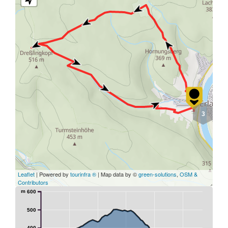
3
Leaflet
| Powered by
tourinfra ®
| Map data by ©
green-solutions
,
OSM &
Contributors
m
600
500
400