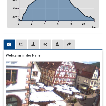
300
200
0
2
4
6
8
10
km
Webcams in der Nähe