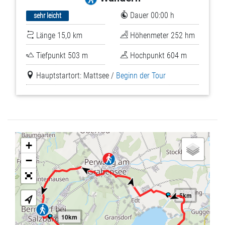
Dauer 00:00 h
sehr leicht
Länge 15,0 km
Höhenmeter 252 hm
Tiefpunkt 503 m
Hochpunkt 604 m
Hauptstartort: Mattsee /
Beginn der Tour
+
−
5km
10km