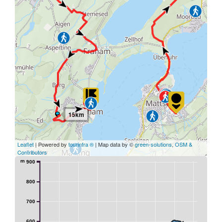
15km
Leaflet
| Powered by
tourinfra ®
| Map data by ©
green-solutions
,
OSM &
Contributors
m
900
800
700
600