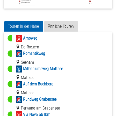
Touren in der Nähe
Ähnliche Touren
Arnoweg
Dorfbeuern
Romantikweg
Seeham
Millenniumsweg Mattsee
Mattsee
Auf dem Buchberg
Mattsee
Rundweg Grabensee
Perwang am Grabensee
Via Nova ab Ibm