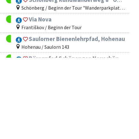
Schönberg / Beginn der Tour "Wanderparkplatz Panhof Brücke"
Via Nova
Františkov / Beginn der Tour
Saulorner Bienenlehrpfad, Hohenau
Hohenau / Saulorn 143
Bärenpfad Schönanger-Neuschönau
Neuschönau / Schönanger Ortsmitte
Freyung Weg der Besinnung
Freyung / Beginn der Tour
Rund um den Stierberg
Frauenau / Langlaufzentrum Oberlütenegg
Arberseerundweg
Bayerisch Eisenstein / Parkplatz
Von der Arber Bergbahn Talstation zum Arber Gipfel- rot 4