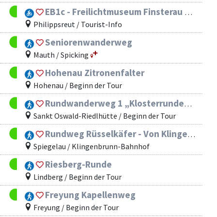
EB1c - Freilichtmuseum Finsterau (Strazny - Bučina)
Philippsreut / Tourist-Info
Seniorenwanderweg
Mauth / Spicking
Hohenau Zitronenfalter
Hohenau / Beginn der Tour
Rundwanderweg 1 „Klosterrunde“ - Markierungszeichen „1“ (weiß auf rotem Grund – rund)
Sankt Oswald-Riedlhütte / Beginn der Tour
Rundweg Rüsselkäfer - Von Klingenbrunn-Bahnhof entlang der Flanitz nach Althütte
Spiegelau / Klingenbrunn-Bahnhof
Riesberg-Runde
Lindberg / Beginn der Tour
Freyung Kapellenweg
Freyung / Beginn der Tour