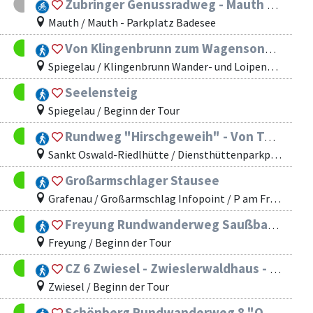
Zubringer Genussradweg - Mauth Finsterau
Mauth / Mauth - Parkplatz Badesee
Von Klingenbrunn zum Wagensonnriegel
Spiegelau / Klingenbrunn Wander- und Loipenzentrum
Seelensteig
Spiegelau / Beginn der Tour
Rundweg "Hirschgeweih" - Von Taferlruck zur Neuhüttenwiese
Sankt Oswald-Riedlhütte / Diensthüttenparkplatz Nationalparkstraße
Großarmschlager Stausee
Grafenau / Großarmschlag Infopoint / P am Friedhof
Freyung Rundwanderweg Saußbachtalstauseerunde
Freyung / Beginn der Tour
CZ 6 Zwiesel - Zwieslerwaldhaus - Železná Ruda – Javorná (Böhmweg)
Zwiesel / Beginn der Tour
Schönberg Rundwanderweg 8 "Ohetal"