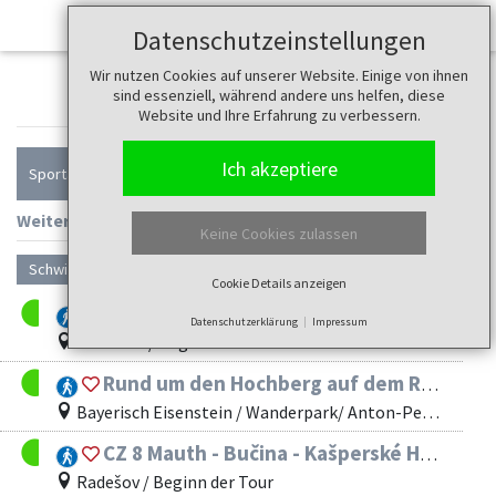
Datenschutzeinstellungen
Wir nutzen Cookies auf unserer Website. Einige von ihnen
Touren
sind essenziell, während andere uns helfen, diese
Website und Ihre Erfahrung zu verbessern.
Ich akzeptiere
Sportart
Weitere Filter anzeigen
Filter zurücksetzen
Keine Cookies zulassen
Schwierigkeit
Cookie Details anzeigen
Hohenau Maikäfer
Datenschutzerklärung
Impressum
Hohenau / Beginn der Tour
Rund um den Hochberg auf dem Rundweg Waldmaus
Bayerisch Eisenstein / Wanderpark/ Anton-Pech-Weg
CZ 8 Mauth - Bučina - Kašperské Hory
Radešov / Beginn der Tour