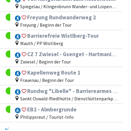
Spiegelau / Klingenbrunn Wander- und Loipenzentrum
Freyung Rundwanderweg 2
Freyung / Beginn der Tour
Barrierefreie Wistlberg-Tour
Mauth / PP Wistlberg
CZ 7 Zwiesel - Gsenget - Hartmanice (Gunthersteig)
Zwiesel / Beginn der Tour
Kapellenweg Route 1
Frauenau / Beginn der Tour
Rundwg "Libelle" - Barrierearmes Naturerlebnis im Großen Filz
Sankt Oswald-Riedlhütte / Diensthüttenparkplatz Nationalparkstraße
EB2 - Almbergrunde
Philippsreut / Tourist-Info