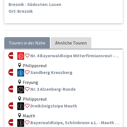
Breznik › Südosten: Lusen
Ort: Breznik
Touren in der Nähe
Ähnliche Touren
Nr. 4 Bayerwaldloipe Mitterfirmiansreut - Finsterau ( Mitterfirmiansreut - Hinterfirmiansreut - Finsterau)
Philippsreut
Sandberg Kreuzberg
Freyung
Nr. 3 Alzenberg-Runde
Philippsreut
Dreikönigsloipe Mauth
Mauth
Bayerwaldloipe, Schönbrunn a.L. - Mauth KT