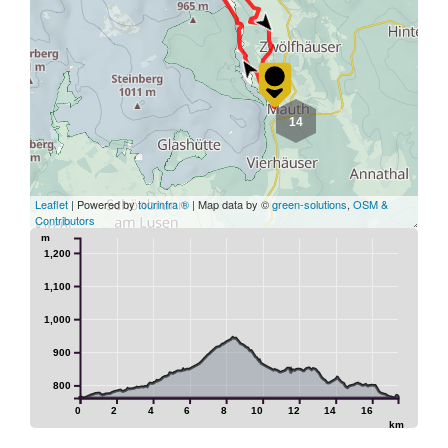
14
Leaflet
| Powered by
tourinfra ®
| Map data by ©
green-solutions
,
OSM &
Contributors
m
1,200
1,100
1,000
900
800
0
2
4
6
8
10
12
14
16
km