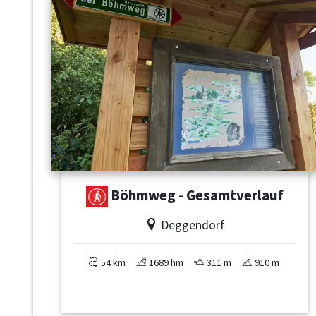
Böhmweg - Gesamtverlauf
Deggendorf
54 km
1689 hm
311 m
910 m