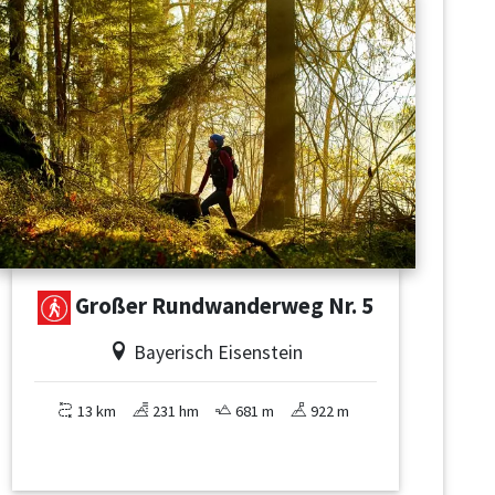
Großer Rundwanderweg Nr. 5
Bayerisch Eisenstein
13 km
231 hm
681 m
922 m