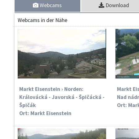
Webcams
Download
Webcams in der Nähe
Markt Eisenstein › Norden:
Markt Ei
Královácká - Javorská - Špičácká -
Nad nádr
Špičák
Ort: Mar
Ort: Markt Eisenstein