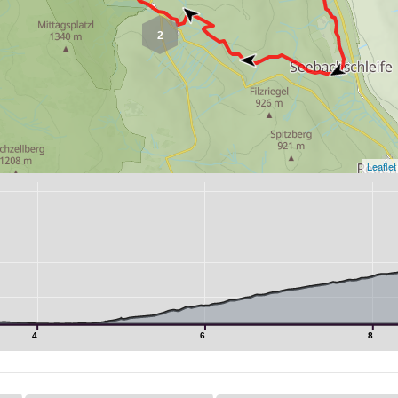
2
Leaflet
4
6
8