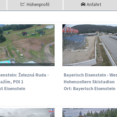
Höhenprofil
Anfahrt
senstein: Železná Ruda -
Bayerisch Eisenstein › We
ažím, POI 1
Hohenzollern Skistadion
kt Eisenstein
Ort: Bayerisch Eisenstein