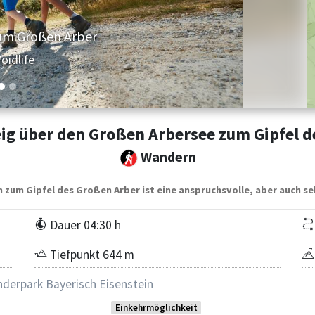
ang vom Gipfel des Großen Arbers
oidlife
ig über den Großen Arbersee zum Gipfel 
Wandern
n zum Gipfel des Großen Arber ist eine anspruchsvolle, aber auch s
Dauer 04:30 h
Tiefpunkt 644 m
derpark Bayerisch Eisenstein
Einkehrmöglichkeit