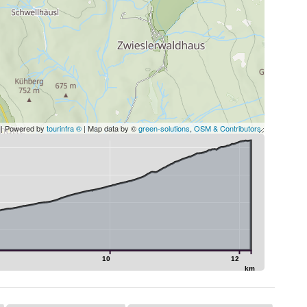
| Powered by
tourinfra ®
| Map data by ©
green-solutions
,
OSM & Contributors
10
10
12
km