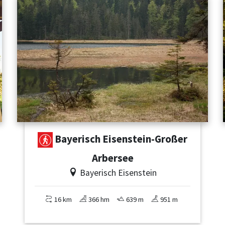
Bayerisch Eisenstein-Großer
Arbersee
Bayerisch Eisenstein
16 km
366 hm
639 m
951 m