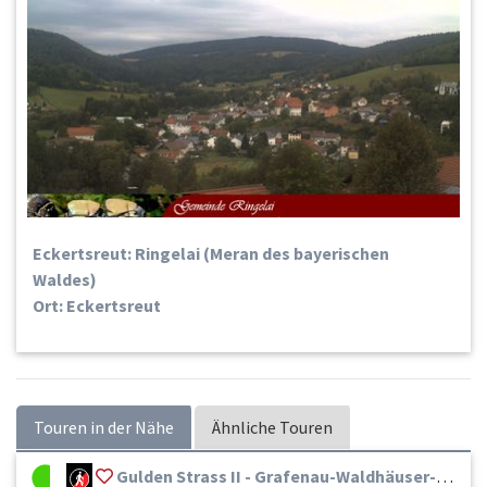
Eckertsreut: Ringelai (Meran des bayerischen
Waldes)
Ort: Eckertsreut
Touren in der Nähe
Ähnliche Touren
Gulden Strass II - Grafenau-Waldhäuser-Lusen