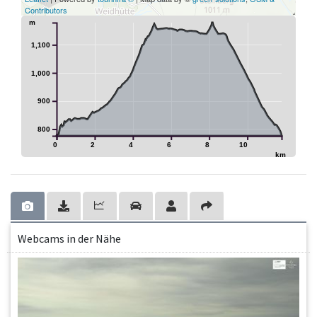
Contributors
m
1,100
1,000
900
800
0
2
4
6
8
10
km
Webcams in der Nähe