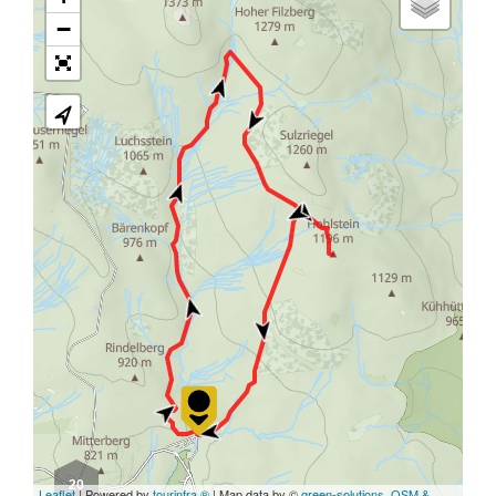
−
20
Leaflet
| Powered by
tourinfra ®
| Map data by ©
green-solutions
,
OSM &