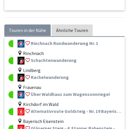
Touren in der Nähe
Ähnliche Touren
Rinchnach Rundwanderweg Nr. 1
Rinchnach
Schachtenwanderung
Lindberg
Rachelwanderung
Frauenau
Über Waldhaus zum Wagensonnriegel
Kirchdorf im Wald
Alternativroute Goldsteig - Nr. 19 Bayerisch Eisenstein - Zwiesel - Frauenau - Spiegelau - St. Oswald-Riedlhütte - Neuschönau - Mauth
Bayerisch Eisenstein
Gläserner Steig - 4. Etappe: Rabenstein - Frauenau