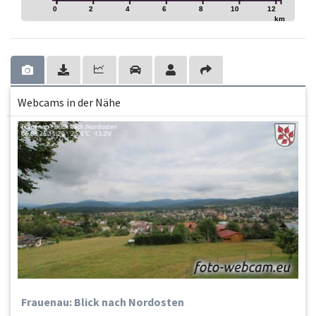
0
2
4
6
8
10
12
km
Webcams in der Nähe
Frauenau: Blick nach Nordosten