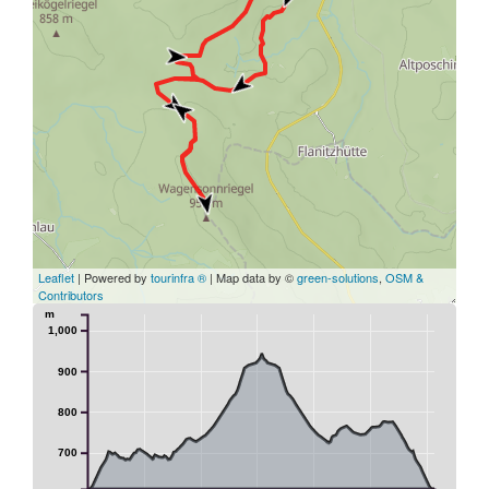
Leaflet
| Powered by
tourinfra ®
| Map data by ©
green-solutions
,
OSM &
Contributors
m
1,000
900
800
700