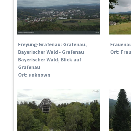
Freyung-Grafenau: Grafenau,
Frauenau
Bayerischer Wald - Grafenau
Ort: Fra
Bayerischer Wald, Blick auf
Grafenau
Ort: unknown