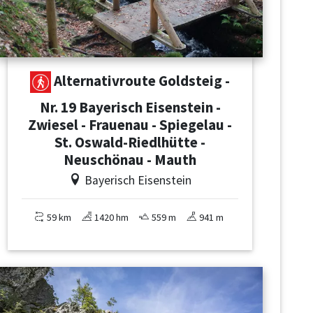
Alternativroute Goldsteig -
Nr. 19 Bayerisch Eisenstein -
Zwiesel - Frauenau - Spiegelau -
St. Oswald-Riedlhütte -
Neuschönau - Mauth
Bayerisch Eisenstein
59 km
1420 hm
559 m
941 m