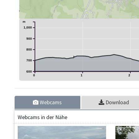
m
1,000
900
800
700
600
0
1
2
Webcams
Download
Webcams in der Nähe