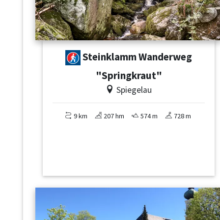
Steinklamm Wanderweg
"Springkraut"
Spiegelau
9 km
207 hm
574 m
728 m