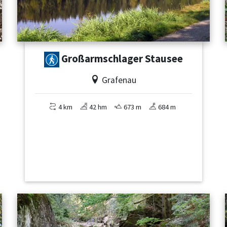
Großarmschlager Stausee
Grafenau
4 km
42 hm
673 m
684 m