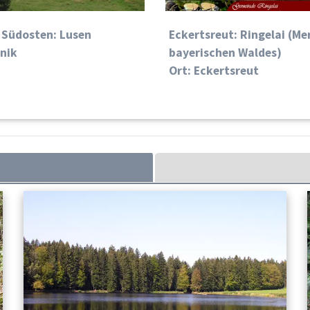
› Südosten: Lusen
Eckertsreut: Ringelai (Me
znik
bayerischen Waldes)
Ort: Eckertsreut