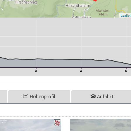
Leaflet
3
4
5
Höhenprofil
Anfahrt