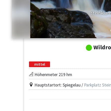
steinkla
Wildro
mittel
Höhenmeter 219 hm
Hauptstartort: Spiegelau /
Parkplatz Ste