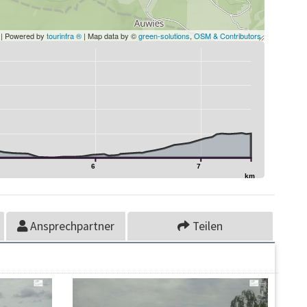
| Powered by
tourinfra ®
| Map data by ©
green-solutions
,
OSM & Contributors
6
7
km
Ansprechpartner
Teilen