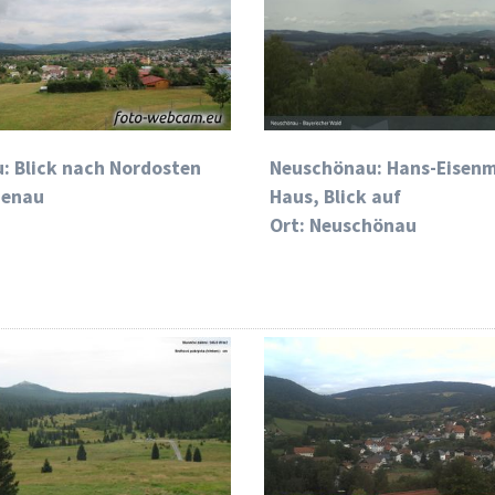
: Blick nach Nordosten
Neuschönau: Hans-Eisen
uenau
Haus, Blick auf
Ort: Neuschönau