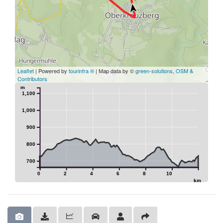
Leaflet
| Powered by
tourinfra ®
| Map data by ©
green-solutions
,
OSM &
Contributors
m
1,100
1,000
900
800
700
0
2
4
6
8
10
km