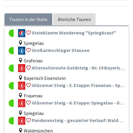
Touren in der Nähe
Ähnliche Touren
Steinklamm Wanderweg "Springkraut"
Spiegelau
Großarmschlager Stausee
Grafenau
Alternativroute Goldsteig - Nr. 19 Bayerisch Eisenstein - Zwiesel - Frauenau - Spiegelau - St. Oswald-Riedlhütte - Neuschönau - Mauth
Bayerisch Eisenstein
Gläserner Steig - 5. Etappe: Frauenau - Spiegelau
Frauenau
Gläserner Steig - 6. Etappe: Spiegelau - Grafenau
Spiegelau
Pandurensteig - gesamter Verlauf: Waldmünchen - Hals / Passau
Waldmünchen