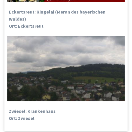
Eckertsreut: Ringelai (Meran des bayerischen
Waldes)
Ort: Eckertsreut
Zwiesel: Krankenhaus
Ort: Zwiesel