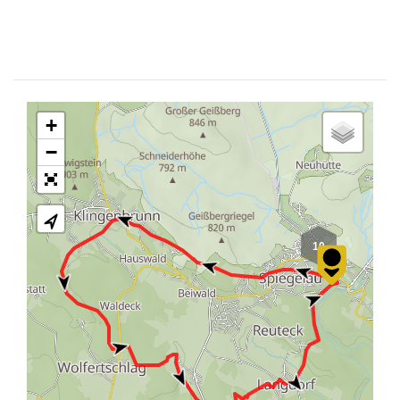
+
−
10