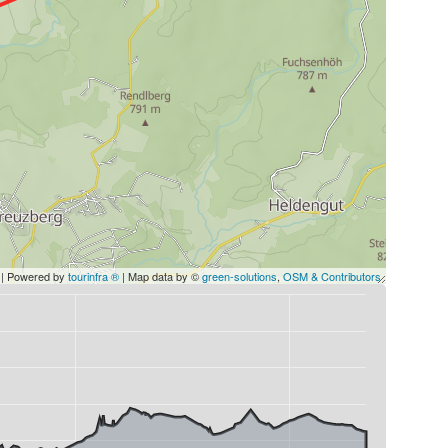
| Powered by
tourinfra ®
| Map data by ©
green-solutions
,
OSM & Contributors