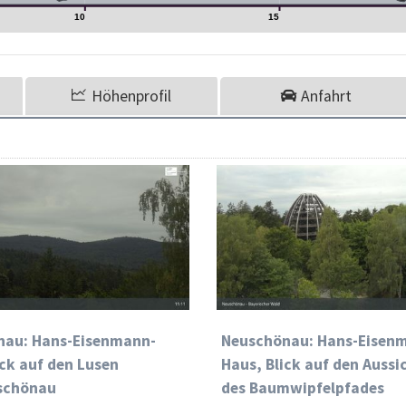
10
15
Höhenprofil
Anfahrt
nau: Hans-Eisenmann-
Neuschönau: Hans-Eisen
ick auf den Lusen
Haus, Blick auf den Auss
schönau
des Baumwipfelpfades