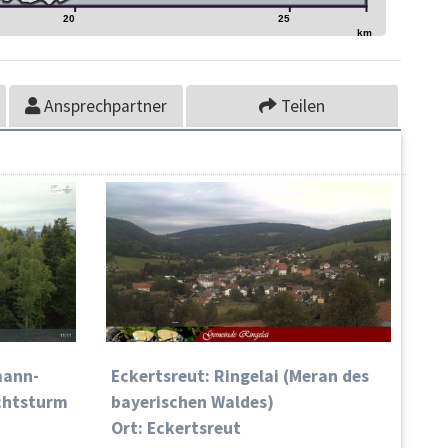
20
25
km
Ansprechpartner
Teilen
mann-
Eckertsreut: Ringelai (Meran des
ichtsturm
bayerischen Waldes)
Ort: Eckertsreut