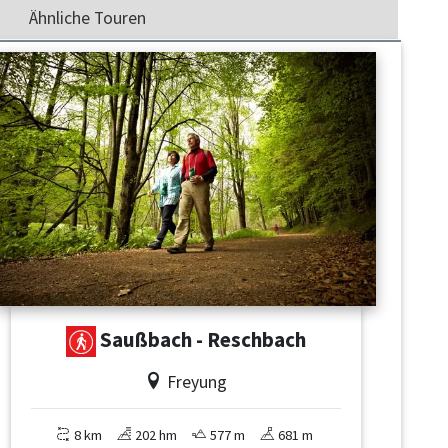
Ähnliche Touren
Saußbach - Reschbach
Freyung
8 km
202 hm
577 m
681 m