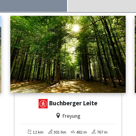
Buchberger Leite
Freyung
12 km
301 hm
482 m
767 m