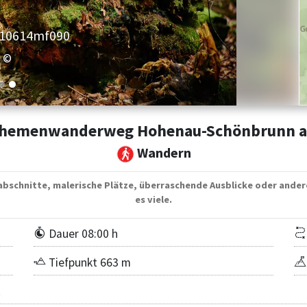
010614mf096
©
themenwanderweg Hohenau-Schönbrunn 
Wandern
gabschnitte, malerische Plätze, überraschende Ausblicke oder ande
es viele.
Dauer 08:00 h
Tiefpunkt 663 m
t