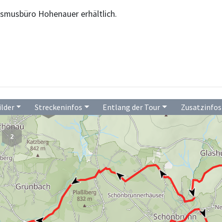
ismusbüro Hohenauer erhältlich.
ilder
Streckeninfos
Entlang der Tour
Zusatzinfos
20
2