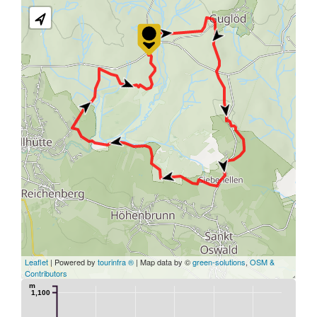
Leaflet
| Powered by
tourinfra ®
| Map data by ©
green-solutions
,
OSM &
Contributors
m
1,100