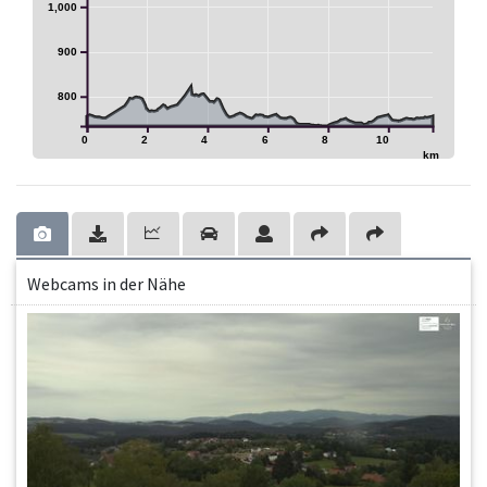
1,000
900
800
0
2
4
6
8
10
km
Webcams in der Nähe